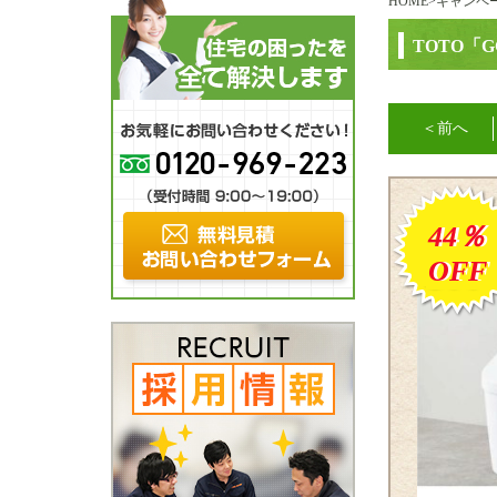
HOME
>
キャンペ
TOTO「
＜前へ
44％
OFF