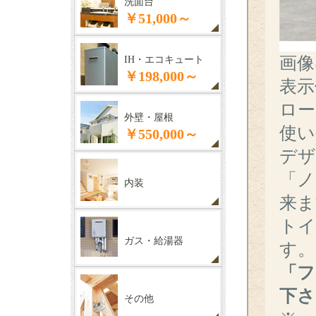
洗面台
￥51,000～
画像
IH・エコキュート
￥198,000～
表示
ロー
外壁・屋根
使い
￥550,000～
デザ
「ノ
内装
来ま
トイ
ガス・給湯器
す。
「フ
下さ
その他