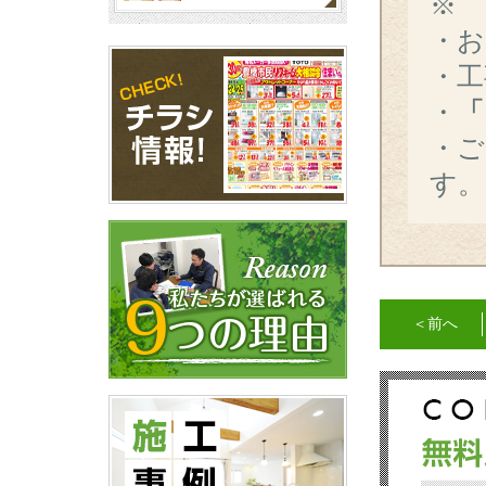
※ 
・
・工
・
「
・ご
す。
＜前へ