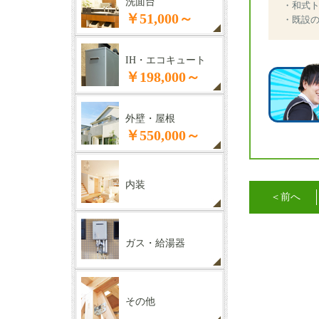
洗面台
・和式
￥51,000～
・既設
IH・エコキュート
￥198,000～
外壁・屋根
￥550,000～
内装
＜前へ
ガス・給湯器
その他