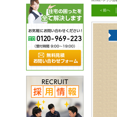
HOME
>
チラシ情
＜前へ